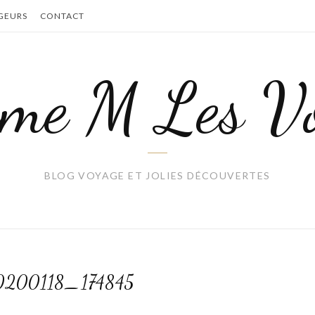
GEURS
CONTACT
me M Les Vo
BLOG VOYAGE ET JOLIES DÉCOUVERTES
200118_174845